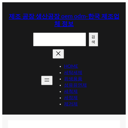
콘
텐
제조 공장 생산공장 oem odm-한국 제조업
츠
체 정보
로
바
검
로
검
색
색
가
기
HOME
세탁세제
위생용품
섬유유연제
세척제
세정제
제거제