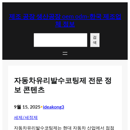
콘
텐
제조 공장 생산공장 oem odm-한국 제조업
츠
체 정보
로
바
검
로
검
색
색
가
기
자동차유리발수코팅제 전문 정
보 콘텐츠
9월 15, 2025
•
ideakong3
세제/세정제
자동차유리발수코팅제는 현대 자동차 산업에서 점점