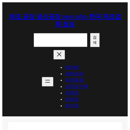
콘
텐
제조 공장 생산공장 oem odm-한국 제조업
츠
체 정보
로
바
검
로
검
색
색
가
기
HOME
세탁세제
위생용품
섬유유연제
세척제
세정제
제거제