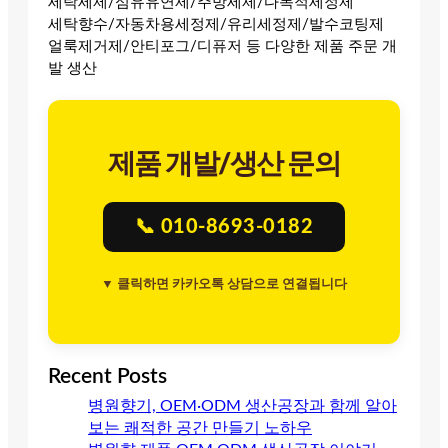
세탁세제/섬유유연제/주방세제/다목적세정제
세탁향수/자동차용세정제/유리세정제/발수코팅제
얼룩제거제/안티포그/디퓨저 등 다양한 제품 주문 개
발 생산
제품 개발/생산 문의
📞 010-8693-0182
▼ 클릭하면 카카오톡 상담으로 연결됩니다
Recent Posts
병원향기, OEM·ODM 생산공장과 함께 알아
보는 쾌적한 공간 만들기 노하우