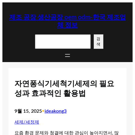
콘
텐
제조 공장 생산공장 oem odm-한국 제조업
츠
체 정보
로
바
검
로
검
색
색
가
기
자연퐁식기세척기세제의 필요
성과 효과적인 활용법
9월 15, 2025
•
ideakong3
세제/세정제
요즘 환경 문제와 청결에 대한 관심이 높아지면서, 많