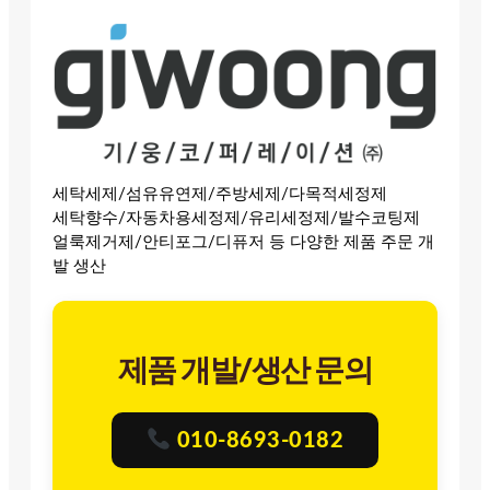
세탁세제/섬유유연제/주방세제/다목적세정제
세탁향수/자동차용세정제/유리세정제/발수코팅제
얼룩제거제/안티포그/디퓨저 등 다양한 제품 주문 개
발 생산
제품 개발/생산 문의
010-8693-0182