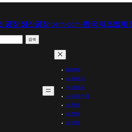
 공장 생산공장 oem odm-한국 제조업체
검색
HOME
세탁세제
위생용품
섬유유연제
세척제
세정제
제거제