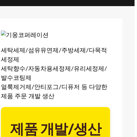
세탁세제/섬유유연제/주방세제/다목적
세정제
세탁향수/자동차용세정제/유리세정제/
발수코팅제
얼룩제거제/안티포그/디퓨저 등 다양한
제품 주문 개발 생산
제품 개발/생산