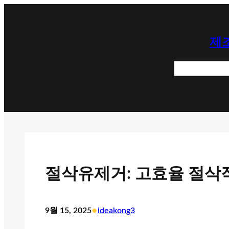
콘
텐
제조
츠
로
검
바
색
로
가
기
절삭유제거: 고효율 절삭
•
9월 15, 2025
ideakong3