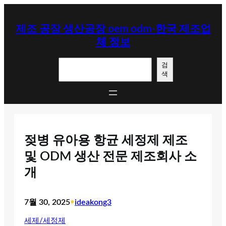
콘
텐
제조 공장 생산공장 oem odm-한국 제조업
츠
체 정보
로
바
검
로
검
색
색
가
기
젖병 유아용 항균 세정제 제조
및 ODM 생산 전문 제조회사 소
개
7월 30, 2025
•
ideakong3
세제/세정제