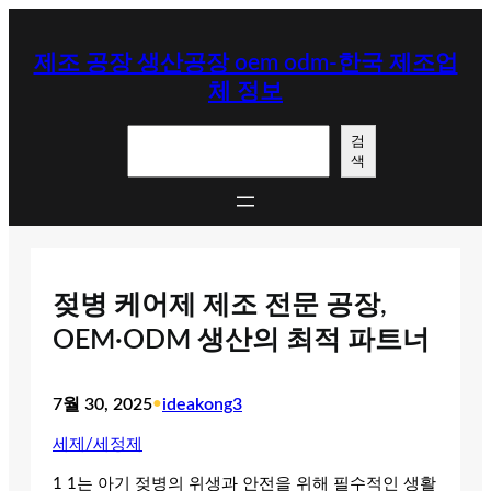
콘
텐
제조 공장 생산공장 oem odm-한국 제조업
츠
체 정보
로
바
검
로
검
색
색
가
기
젖병 케어제 제조 전문 공장,
OEM·ODM 생산의 최적 파트너
7월 30, 2025
•
ideakong3
세제/세정제
1 1는 아기 젖병의 위생과 안전을 위해 필수적인 생활