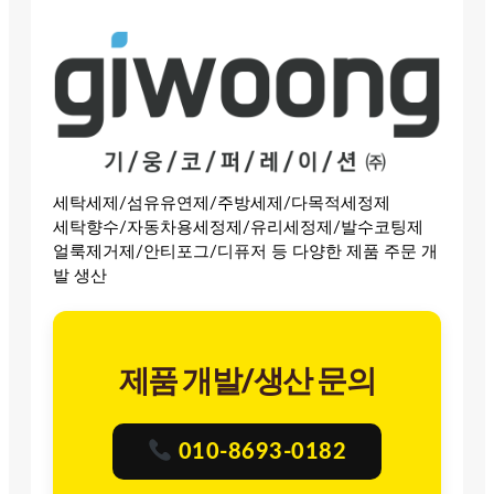
세탁세제/섬유유연제/주방세제/다목적세정제
세탁향수/자동차용세정제/유리세정제/발수코팅제
얼룩제거제/안티포그/디퓨저 등 다양한 제품 주문 개
발 생산
제품 개발/생산 문의
010-8693-0182