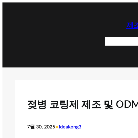
콘
텐
제조
츠
로
검
바
색
로
가
기
젖병 코팅제 제조 및 OD
•
7월 30, 2025
ideakong3