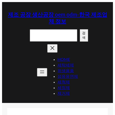
콘
텐
제조 공장 생산공장 oem odm-한국 제조업
츠
체 정보
로
바
검
로
검
색
색
가
기
HOME
세탁세제
위생용품
섬유유연제
세척제
세정제
제거제