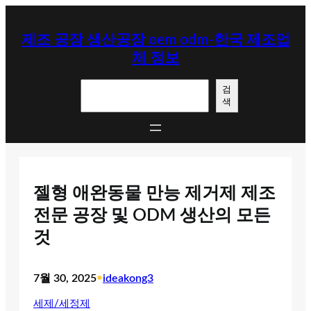
콘
텐
제조 공장 생산공장 oem odm-한국 제조업
츠
체 정보
로
바
검
로
검
색
색
가
기
젤형 애완동물 만능 제거제 제조
전문 공장 및 ODM 생산의 모든
것
7월 30, 2025
•
ideakong3
세제/세정제