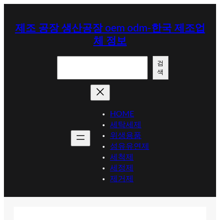
콘
텐
제조 공장 생산공장 oem odm-한국 제조업
츠
체 정보
로
바
검
로
검
색
색
가
기
HOME
세탁세제
위생용품
섬유유연제
세척제
세정제
제거제