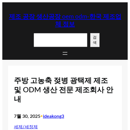
콘
텐
제조 공장 생산공장 oem odm-한국 제조업
츠
체 정보
로
바
검
로
검
색
색
가
기
주방 고농축 젖병 광택제 제조
및 ODM 생산 전문 제조회사 안
내
7월 30, 2025
•
ideakong3
세제/세정제