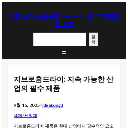
콘
텐
제조 공장 생산공장 oem odm-한국 제조업
츠
체 정보
로
바
검
로
검
색
색
가
기
지브로홈드라이: 지속 가능한 산
업의 필수 제품
9월 15, 2025
•
ideakong3
세제/세정제
지브로홈드라이 제품은 현대 산업에서 필수적인 요소