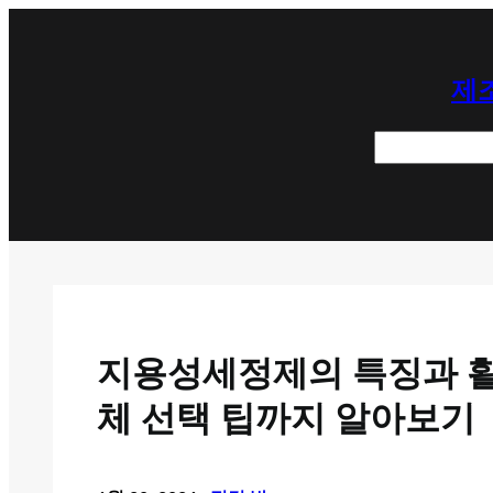
콘
텐
제조
츠
로
검
바
색
로
가
기
지용성세정제의 특징과 활용
체 선택 팁까지 알아보기