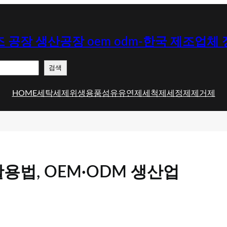
 공장 생산공장 oem odm-한국 제조업체
검색
HOME
세탁세제
위생용품
섬유유연제
세척제
세정제
제거제
법, OEM·ODM 생산업