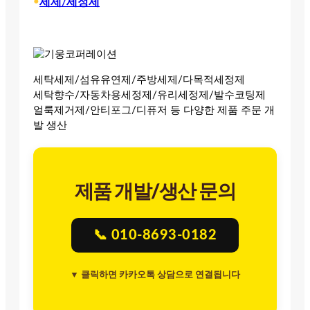
•
세제/세정제
세탁세제/섬유유연제/주방세제/다목적세정제
세탁향수/자동차용세정제/유리세정제/발수코팅제
얼룩제거제/안티포그/디퓨저 등 다양한 제품 주문 개
발 생산
제품 개발/생산 문의
📞 010-8693-0182
▼ 클릭하면 카카오톡 상담으로 연결됩니다