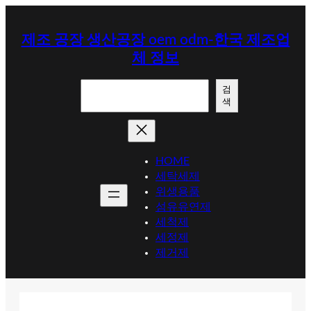
콘
텐
제조 공장 생산공장 oem odm-한국 제조업
츠
체 정보
로
바
검
로
검
색
색
가
기
HOME
세탁세제
위생용품
섬유유연제
세척제
세정제
제거제