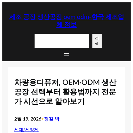
콘
텐
제조 공장 생산공장 oem odm-한국 제조업
츠
체 정보
로
바
검
로
검
색
색
가
기
차량용디퓨저, OEM·ODM 생산
공장 선택부터 활용법까지 전문
가 시선으로 알아보기
2월 19, 2026
•
정길 박
세제/세정제