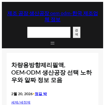
콘
텐
제조 공장 생산공장 oem odm-한국 제조업
츠
체 정보
로
바
검
로
검
색
색
가
기
차량용방향제리필액,
OEM·ODM 생산공장 선택 노하
우와 알짜 정보 모음
2월 20, 2026
•
정길 박
세제/세정제