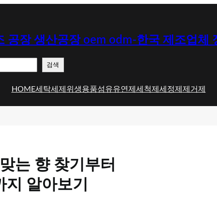
 공장 생산공장 oem odm-한국 제조업체
검색
HOME
세탁세제
위생용품
섬유유연제
세척제
세정제
제거제
 맞는 향 찾기부터
택까지 알아보기