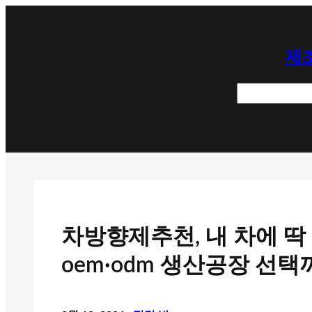
콘
텐
제조
츠
로
검
바
색
로
가
기
차방향제추천, 내 차에 딱
oem·odm 생산공장 선