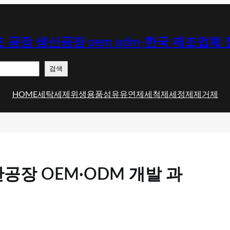
 공장 생산공장 oem odm-한국 제조업체
검색
HOME
세탁세제
위생용품
섬유유연제
세척제
세정제
제거제
장 OEM·ODM 개발 과