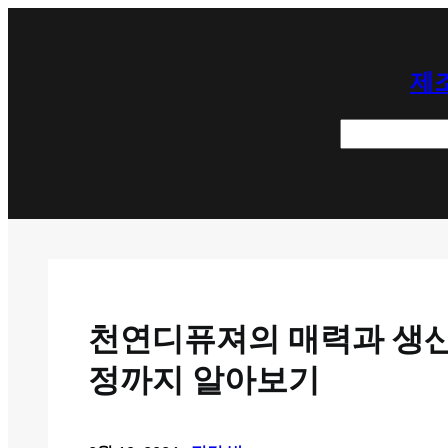
콘
텐
제조
츠
로
검
바
색
로
가
기
천연디퓨져의 매력과 생산공
정까지 알아보기