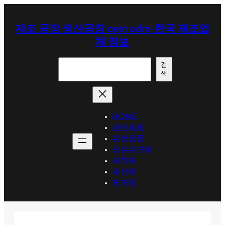
콘
텐
제조 공장 생산공장 oem odm-한국 제조업
츠
체 정보
로
바
검
로
검
색
색
가
기
HOME
세탁세제
위생용품
섬유유연제
세척제
세정제
제거제