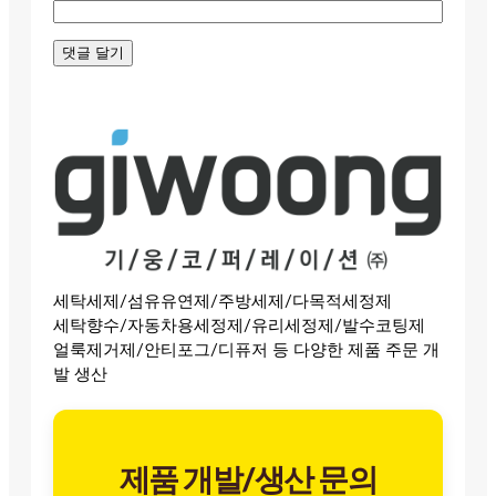
세탁세제/섬유유연제/주방세제/다목적세정제
세탁향수/자동차용세정제/유리세정제/발수코팅제
얼룩제거제/안티포그/디퓨저 등 다양한 제품 주문 개
발 생산
제품 개발/생산 문의