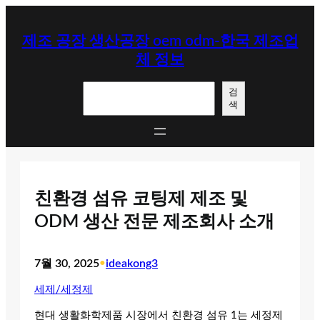
콘
텐
제조 공장 생산공장 oem odm-한국 제조업
츠
체 정보
로
바
검
로
검
색
색
가
기
친환경 섬유 코팅제 제조 및
ODM 생산 전문 제조회사 소개
7월 30, 2025
•
ideakong3
세제/세정제
현대 생활화학제품 시장에서 친환경 섬유 1는 세정제