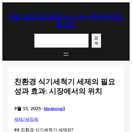
콘
텐
제조 공장 생산공장 oem odm-한국 제조업
츠
체 정보
로
바
검
로
검
색
색
가
기
친환경 식기세척기 세제의 필요
성과 효과: 시장에서의 위치
9월 15, 2025
•
ideakong3
세제/세정제
## 친환경 식기세척기 세제란?