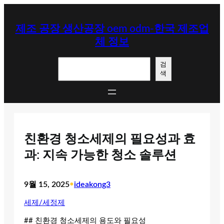
콘
텐
제조 공장 생산공장 oem odm-한국 제조업
츠
체 정보
로
바
검
로
검
색
색
가
기
친환경 청소세제의 필요성과 효
과: 지속 가능한 청소 솔루션
9월 15, 2025
•
ideakong3
세제/세정제
## 친환경 청소세제의 용도와 필요성