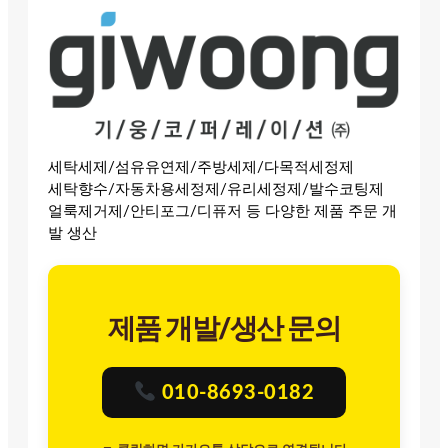
세탁세제/섬유유연제/주방세제/다목적세정제
세탁향수/자동차용세정제/유리세정제/발수코팅제
얼룩제거제/안티포그/디퓨저 등 다양한 제품 주문 개
발 생산
제품 개발/생산 문의
010-8693-0182