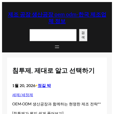
콘
텐
제조 공장 생산공장 oem odm-한국 제조업
츠
체 정보
로
바
검
로
검
색
색
가
기
침투제, 제대로 알고 선택하기
1월 20, 2026
•
정길 박
세제/세정제
OEM·ODM 생산공장과 함께하는 현명한 제조 전략**
[침투제가 뭔지 쉽게 풀어보기]