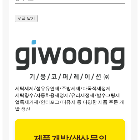
세탁세제/섬유유연제/주방세제/다목적세정제
세탁향수/자동차용세정제/유리세정제/발수코팅제
얼룩제거제/안티포그/디퓨저 등 다양한 제품 주문 개
발 생산
제품 개발/생산 문의