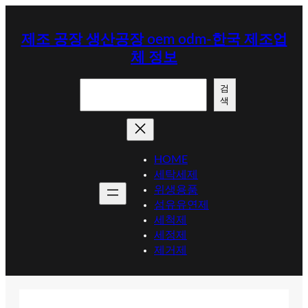
콘
텐
제조 공장 생산공장 oem odm-한국 제조업
츠
체 정보
로
바
검
로
검
색
색
가
기
HOME
세탁세제
위생용품
섬유유연제
세척제
세정제
제거제