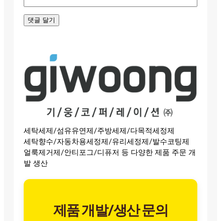
세탁세제/섬유유연제/주방세제/다목적세정제
세탁향수/자동차용세정제/유리세정제/발수코팅제
얼룩제거제/안티포그/디퓨저 등 다양한 제품 주문 개
발 생산
제품 개발/생산 문의