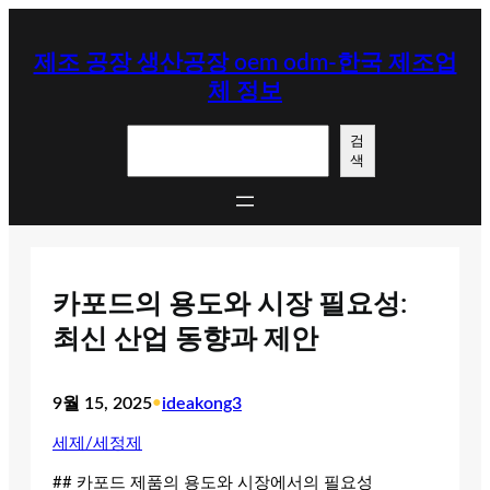
콘
텐
제조 공장 생산공장 oem odm-한국 제조업
츠
체 정보
로
바
검
로
검
색
색
가
기
카포드의 용도와 시장 필요성:
최신 산업 동향과 제안
9월 15, 2025
•
ideakong3
세제/세정제
## 카포드 제품의 용도와 시장에서의 필요성