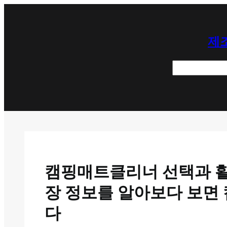
콘
텐
제조
츠
로
검
바
색
로
가
기
캠핑매트클리너 선택과 활용
장 정보를 알아보다 보면
다