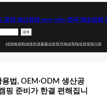
 공장 생산공장 oem odm-한국 제조업체
검색
HOME
세탁세제
위생용품
섬유유연제
세척제
세정제
제거제
법, OEM·ODM 생산공
 캠핑 준비가 한결 편해집니