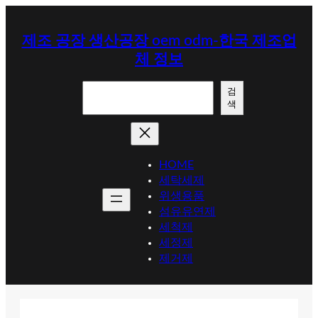
콘
텐
제조 공장 생산공장 oem odm-한국 제조업
츠
체 정보
로
바
검
로
검
색
색
가
기
HOME
세탁세제
위생용품
섬유유연제
세척제
세정제
제거제