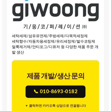
세탁세제/섬유유연제/주방세제/다목적세정제
세탁향수/자동차용세정제/유리세정제/발수코팅제
얼룩제거제/안티포그/디퓨저 등 다양한 제품 주문 개
발 생산
제품 개발/생산 문의
📞 010-8693-0182
▼ 클릭하면 카카오톡 상담으로 연결됩니다