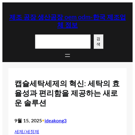
콘
텐
제조 공장 생산공장 oem odm-한국 제조업
츠
체 정보
로
바
검
로
검
색
색
가
기
캡슐세탁세제의 혁신: 세탁의 효
율성과 편리함을 제공하는 새로
운 솔루션
9월 15, 2025
•
ideakong3
세제/세정제