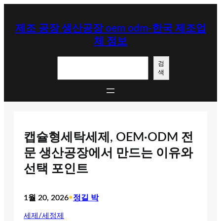
콘
텐
제조 공장 생산공장 oem odm-한국 제조업
츠
체 정보
로
바
검
로
검
색
색
가
기
캡슐형세탁세제, OEM·ODM 전
문 생산공장에서 만드는 이유와
선택 포인트
1월 20, 2026
•
정길 박
세제/세정제