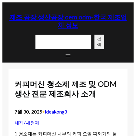
콘
텐
제조 공장 생산공장 oem odm-한국 제조업
츠
체 정보
로
바
검
로
검
색
색
가
기
커피머신 청소제 제조 및 ODM
생산 전문 제조회사 소개
7월 30, 2025
•
ideakong3
세제/세정제
1 청소제는 커피머신 내부의 커피 오일 찌꺼기와 물