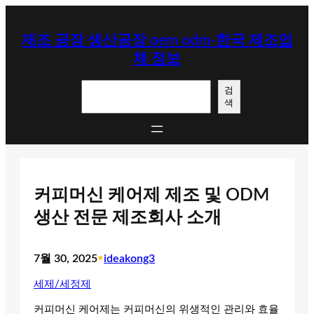
콘
텐
제조 공장 생산공장 oem odm-한국 제조업
츠
체 정보
로
바
검
로
검
색
색
가
기
커피머신 케어제 제조 및 ODM
생산 전문 제조회사 소개
7월 30, 2025
•
ideakong3
세제/세정제
커피머신 케어제는 커피머신의 위생적인 관리와 효율