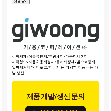
세탁세제/섬유유연제/주방세제/다목적세정제
세탁향수/자동차용세정제/유리세정제/발수코팅제
얼룩제거제/안티포그/디퓨저 등 다양한 제품 주문 개
발 생산
제품 개발/생산 문의