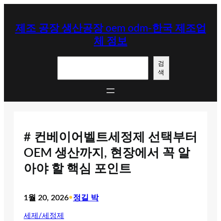
콘
텐
제조 공장 생산공장 oem odm-한국 제조업
츠
체 정보
로
바
검
로
검
색
색
가
기
# 컨베이어벨트세정제 선택부터
OEM 생산까지, 현장에서 꼭 알
아야 할 핵심 포인트
1월 20, 2026
•
정길 박
세제/세정제