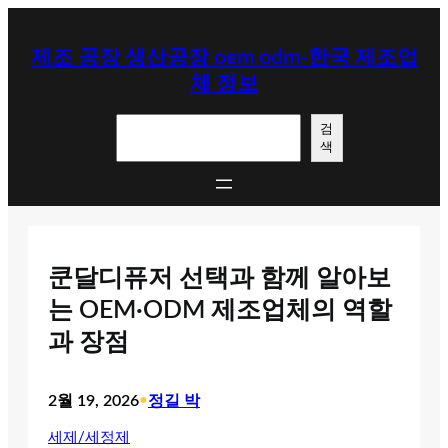
콘
텐
제조 공장 생산공장 oem odm-한국 제조업
츠
체 정보
로
바
검
로
검
색
색
가
기
쿤달디퓨저 선택과 함께 알아보
는 OEM·ODM 제조업체의 역할
과 장점
2월 19, 2026
•
정길 박
세제/세정제