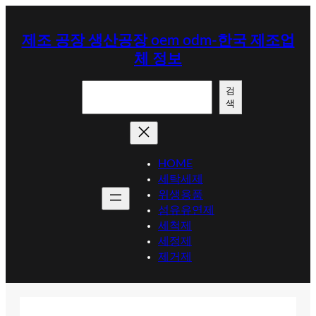
콘
텐
제조 공장 생산공장 oem odm-한국 제조업
츠
체 정보
로
바
검
로
검
색
색
가
기
HOME
세탁세제
위생용품
섬유유연제
세척제
세정제
제거제