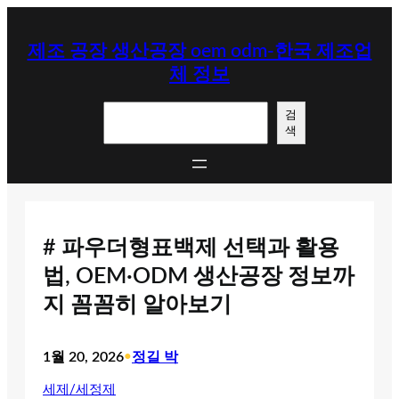
콘
텐
제조 공장 생산공장 oem odm-한국 제조업
츠
체 정보
로
바
검
로
검
색
색
가
기
# 파우더형표백제 선택과 활용
법, OEM·ODM 생산공장 정보까
지 꼼꼼히 알아보기
1월 20, 2026
•
정길 박
세제/세정제