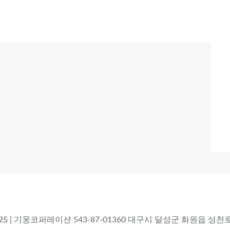
 2025 | 기웅코퍼레이션 543-87-01360 대구시 달성군 화원읍 성천로