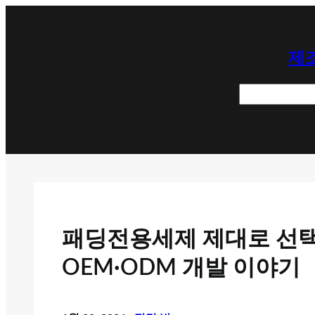
콘
텐
제조
츠
로
검
바
색
로
가
기
패딩전용세제 제대로 선
OEM·ODM 개발 이야기