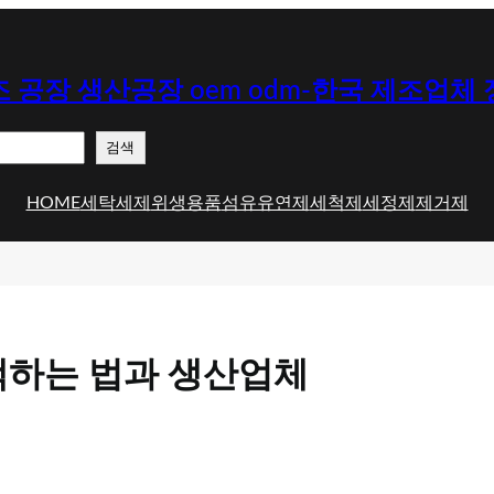
 공장 생산공장 oem odm-한국 제조업체
검색
HOME
세탁세제
위생용품
섬유유연제
세척제
세정제
제거제
택하는 법과 생산업체