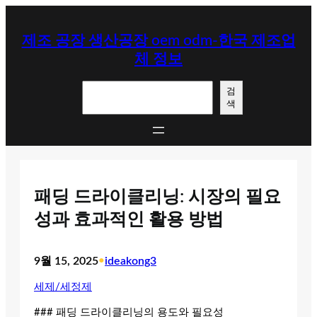
콘
텐
제조 공장 생산공장 oem odm-한국 제조업
츠
체 정보
로
바
검
로
검
색
색
가
기
패딩 드라이클리닝: 시장의 필요
성과 효과적인 활용 방법
9월 15, 2025
•
ideakong3
세제/세정제
### 패딩 드라이클리닝의 용도와 필요성