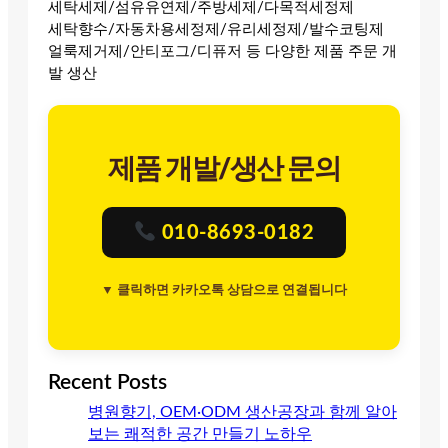
세탁세제/섬유유연제/주방세제/다목적세정제
세탁향수/자동차용세정제/유리세정제/발수코팅제
얼룩제거제/안티포그/디퓨저 등 다양한 제품 주문 개
발 생산
제품 개발/생산 문의
010-8693-0182
▼ 클릭하면 카카오톡 상담으로 연결됩니다
Recent Posts
병원향기, OEM·ODM 생산공장과 함께 알아
보는 쾌적한 공간 만들기 노하우