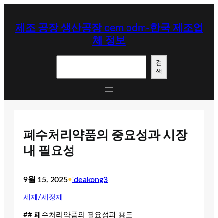
콘
텐
제조 공장 생산공장 oem odm-한국 제조업
츠
체 정보
로
바
검
로
검
색
색
가
기
폐수처리약품의 중요성과 시장
내 필요성
9월 15, 2025
•
ideakong3
세제/세정제
## 폐수처리약품의 필요성과 용도