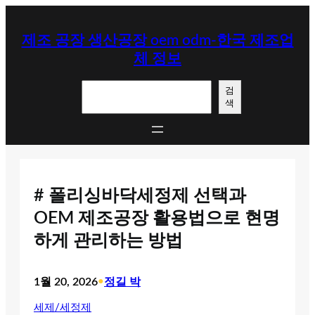
콘
텐
제조 공장 생산공장 oem odm-한국 제조업
츠
체 정보
로
바
검
로
검
색
색
가
기
# 폴리싱바닥세정제 선택과
OEM 제조공장 활용법으로 현명
하게 관리하는 방법
1월 20, 2026
•
정길 박
세제/세정제