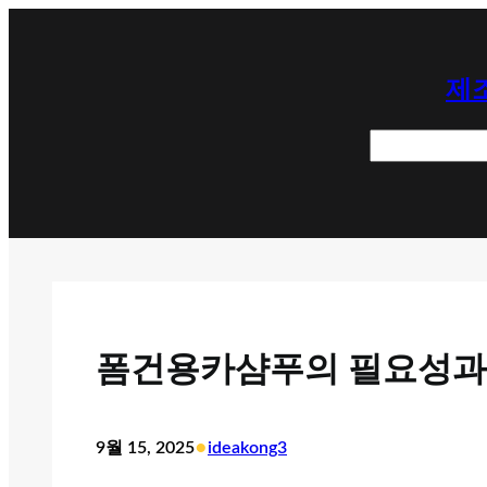
콘
텐
제조
츠
로
검
바
색
로
가
기
폼건용카샴푸의 필요성과
•
9월 15, 2025
ideakong3