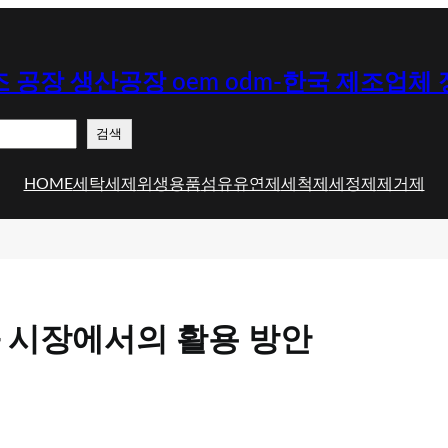
 공장 생산공장 oem odm-한국 제조업체
검색
HOME
세탁세제
위생용품
섬유유연제
세척제
세정제
제거제
 시장에서의 활용 방안