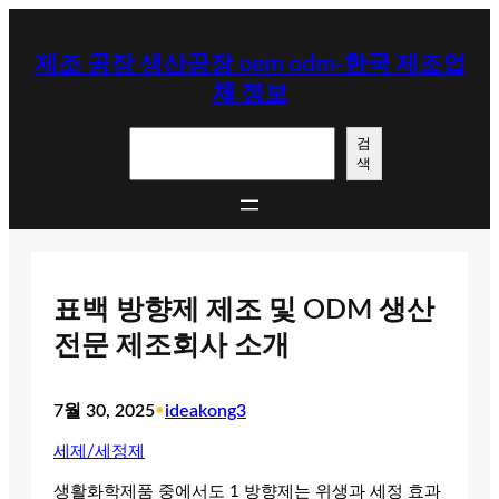
콘
텐
제조 공장 생산공장 oem odm-한국 제조업
츠
체 정보
로
바
검
로
검
색
색
가
기
표백 방향제 제조 및 ODM 생산
전문 제조회사 소개
7월 30, 2025
•
ideakong3
세제/세정제
생활화학제품 중에서도 1 방향제는 위생과 세정 효과