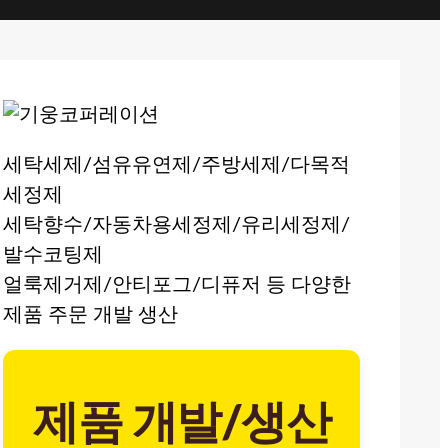
세탁세제/섬유유연제/주방세제/다목적
세정제
세탁향수/자동차용세정제/유리세정제/
발수코팅제
얼룩제거제/안티포그/디퓨저 등 다양한
제품 주문 개발 생산
제품 개발/생산