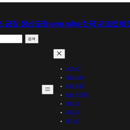
 공장 생산공장 oem odm-한국 제조업체
검색
HOME
세탁세제
위생용품
섬유유연제
세척제
세정제
제거제