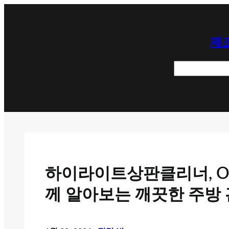
콘
텐
제조
츠
로
검
바
색
로
가
기
하이라이트상판클리너, O
께 알아보는 깨끗한 주방