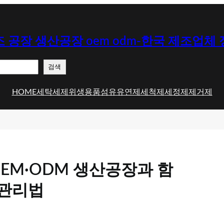
 공장 생산공장 oem odm-한국 제조업체
검색
HOME
세탁세제
위생용품
섬유유연제
세척제
세정제
제거제
EM·ODM 생산공장과 함
 관리법