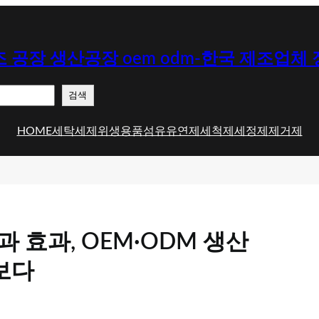
 공장 생산공장 oem odm-한국 제조업체
검색
HOME
세탁세제
위생용품
섬유유연제
세척제
세정제
제거제
 효과, OEM·ODM 생산
보다