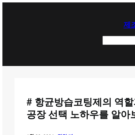
콘
텐
제조
츠
로
검
바
색
로
가
기
# 항균방습코팅제의 역할과
공장 선택 노하우를 알아