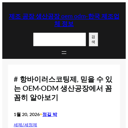
콘
텐
제조 공장 생산공장 oem odm-한국 제조업
츠
체 정보
로
바
검
로
검
색
색
가
기
# 항바이러스코팅제, 믿을 수 있
는 OEM·ODM 생산공장에서 꼼
꼼히 알아보기
1월 20, 2026
•
정길 박
세제/세정제