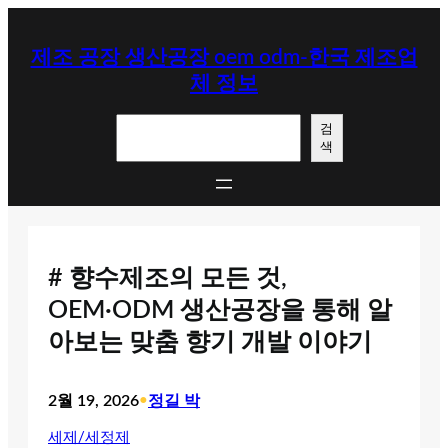
콘
텐
제조 공장 생산공장 oem odm-한국 제조업
츠
체 정보
로
바
검
로
검
색
색
가
기
# 향수제조의 모든 것,
OEM·ODM 생산공장을 통해 알
아보는 맞춤 향기 개발 이야기
2월 19, 2026
•
정길 박
세제/세정제