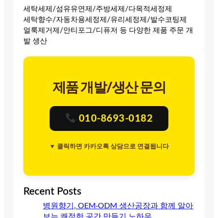
세탁세제/섬유유연제/주방세제/다목적세정제
세탁향수/자동차용세정제/유리세정제/발수코팅제
얼룩제거제/안티포그/디퓨저 등 다양한 제품 주문 개
발 생산
제품 개발/생산 문의
010-8693-0182
▼ 클릭하면 카카오톡 상담으로 연결됩니다
Recent Posts
병원향기, OEM·ODM 생산공장과 함께 알아
보는 쾌적한 공간 만들기 노하우