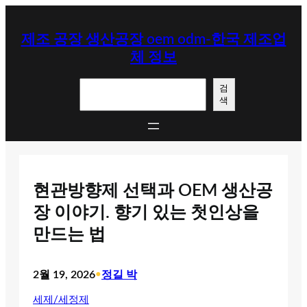
콘
텐
제조 공장 생산공장 oem odm-한국 제조업
츠
체 정보
로
바
검
로
검
색
색
가
기
현관방향제 선택과 OEM 생산공
장 이야기. 향기 있는 첫인상을
만드는 법
2월 19, 2026
•
정길 박
세제/세정제