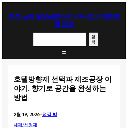
콘
텐
제조 공장 생산공장 oem odm-한국 제조업
츠
체 정보
로
바
검
로
검
색
색
가
기
호텔방향제 선택과 제조공장 이
야기. 향기로 공간을 완성하는
방법
2월 19, 2026
•
정길 박
세제/세정제